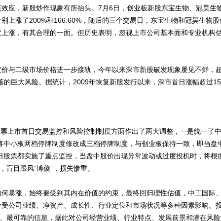
应，新股炒作现象有所抬头。7月6日，创业板新股东宝生物、冠昊生
上涨了200%和166.60%，随后的三个交易日，东宝生物和冠昊生物
上涨，有其合理的一面。但历史表明，忽视上市公司基本面和专业机构估
与二级市场价格进一步接轨，今年以来深市新股破发现象屡见不鲜，超
的巨大风险。据统计，2009年恢复新股发行以来，深市首日涨幅超过15
股票上市首日交易监控和风险控制制度方面作出了两大调整，一是统一了
将中小板两档停牌制度修改成三档停牌制度，与创业板保持一致，即当盘中涨
市首日股票都实施了重点监控，当盘中股价出现异常波动或过度投机时，将
，盲目跟风“博傻”，损失惨重。
暴涨，始终要受到其内在价值的约束，最终回归理性估值，中工国际、
价受公司业绩、净资产、成长性、行业定位和市场状况等多种因素影响。
接、最可靠的信息，据此对公司经营业绩、行业特点、发展前景和潜在风