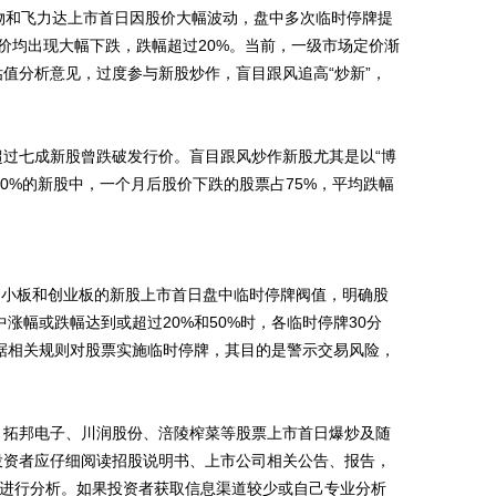
物和飞力达上市首日因股价大幅波动，盘中多次临时停牌提
股价均出现大幅下跌，跌幅超过20%。当前，一级市场定价渐
值分析意见，过度参与新股炒作，盲目跟风追高“炒新”，
过七成新股曾跌破发行价。盲目跟风炒作新股尤其是以“博
0%的新股中，一个月后股价下跌的股票占75%，平均跌幅
中小板和创业板的新股上市首日盘中临时停牌阀值，明确股
幅或跌幅达到或超过20%和50%时，各临时停牌30分
根据相关规则对股票实施临时停牌，其目的是警示交易风险，
拓邦电子、川润股份、涪陵榨菜等股票上市首日爆炒及随
投资者应仔细阅读招股说明书、上市公司相关公告、报告，
险进行分析。如果投资者获取信息渠道较少或自己专业分析