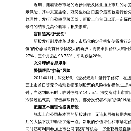
近期，随着证券市场的逐步回暖及比亚迪上市后的示范效
示风险，其中东宝生物、冠昊生物当日股价最高较发行价分别
趋理性，发行市盈率显著回落，新股上市首日出现一定幅度
最终的结果是高位套牢，损失惨重。
盲目追高很“受伤”
新股发行制度改革以来，市场化的定价机制使得发行定价
傻”的心态追高首日涨幅较大的新股，需要承担价格大幅回落
27%，三个月后占93.75%，平均跌幅28%。
充分理解交易规则
警惕跟风“炒新”风险
2011年1月，深交所对《交易规则》进行了修订，在
票上市首日等无价格涨跌幅限制股票的风险控制措施;二是
钟，当达到80%时，临时停牌至14：57。深交所对上
冷静过热气氛，警告异常行为。部分投资者不顾“炒新”风险
把握基本面理性投资新股
脱离上市公司基本面的新股炒作，无论其股价短期内如何
后的大幅下跌都验证了这一点。新股的价值评估和市场定
同时还可利用参加上市公司“路演”等机会，尽量获得最直