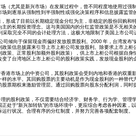
市场（尤其是新兴市场）在发展过程中，曾不同程度地使用过强
市场则逐渐从强制性到半强制性或强化决策程序和信息披露监管
后，形成了目前以长期稳定现金分红为主，非稳定的股份回购和
为主的长期投资理念。这与美国国内的分红监管政策是不无相关
股利采取完全不同的会计处理方法，这极大地限制了美国上市公司
市公司倾向于保留现金而偏好发放股票股利。2000 年，台湾发布
利政策信息披露来引导上市上柜公司发放股利。除要求上市上柜
利政策、正常股利加额外股利政策），供上市上柜公司根据自身
变了台湾地区上市上柜公司的股利政策实践，发放现金股利的企业比例
于香港市场上的中资公司，其股利政策会受到内地和香港的双重
一样的水平。其回购股票的主要动机是作为现金股利的一种替代
的股票期权来激励管理层。通过回购股票向股东分配利润，同时
合理的股利政策，不仅需要结合经济学、财务学、行为学、管理
国正处于“新兴加转轨”的市场环境中，更应综合考虑各种因素，
际运行状况、合理有序的分红制度，并努力完善各项配套制度。