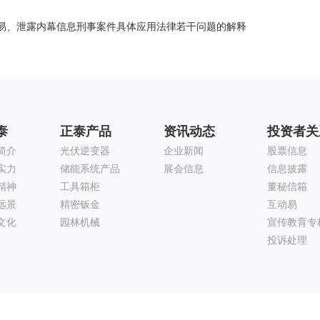
易、泄露内幕信息刑事案件具体应用法律若干问题的解释
泰
正泰产品
资讯动态
投资者关
简介
光伏逆变器
企业新闻
股票信息
实力
储能系统产品
展会信息
信息披露
精神
工具箱柜
董秘信箱
远景
精密钣金
互动易
文化
园林机械
宣传教育专
投诉处理