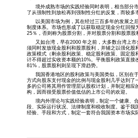
境外成熟市场的实践经验同时表明，相当部分
了从强制性到放松再到强制性分红的反复，而较多
以美国市场为例，其在
经过三百多年的发展之
制度体系。市场也形成了以获取稳定现金分红回报
25％，否则称为股票分割，并对股票分割和股票
又如台湾，早在2000 年之前，大多数台湾上
须同时发放现金股利和股票股利，并辅之以强化股
政策模式（剩余股利政策、稳定股利政策、固定股
计不得超过实收资本额的10%。
平衡股利政策直接改
81%，股票股利则呈现下滑趋势。
我国香港地区的股利政策与美国类似，区别在
方式向股东支付现金的比例与现金股利几乎达到了
多的公司将其用作管理层认股权计划，并制定相应
构，因而很受股票价值低估的上市公司的欢迎。
境内外理论与实践经验表明，制定一个健康、
段、实际运行状况、法律制度和税收制度。鉴于我
经验、手段和方式，制定一套符合我国资本市场实