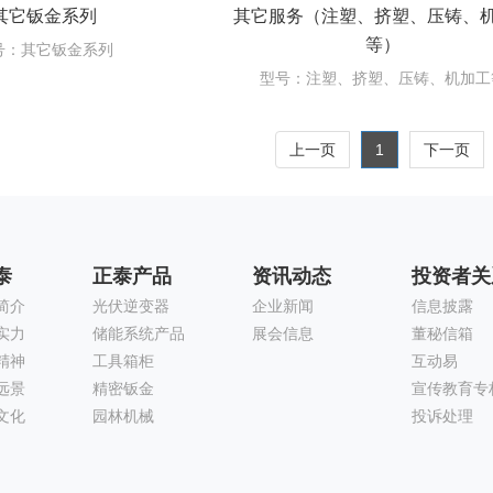
其它钣金系列
其它服务（注塑、挤塑、压铸、
等）
号：其它钣金系列
型号：注塑、挤塑、压铸、机加工
上一页
1
下一页
泰
正泰产品
资讯动态
投资者关
简介
光伏逆变器
企业新闻
信息披露
实力
储能系统产品
展会信息
董秘信箱
精神
工具箱柜
互动易
远景
精密钣金
宣传教育专
文化
园林机械
投诉处理