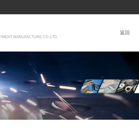
返回
PMENT MANUFACTURE CO.,LTD.