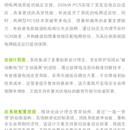
弱电网场景提供稳定支撑。
200kW PCS
实现了宽直流电压自适
应，具备更优的高穿性能，有效提升了系统的电网适应性。同
时，构网型
PCS
技术突破带来电压、惯量和频率的多重支撑能
力，有效避免新能源机组相位失步脱网，通过动态无功调节应对
SCR
跳变，并构建虚拟惯量智能匹配电网扰动，为高比例新能源
电网稳定运行提供保障。
在设计层面
，系统集成了多重创新设计理念。安全防护实现从
"
被
动断电
"
到
"
主动隔离
"
的进阶，通过故障电流双向精准切断技术，
有效规避电池击穿风险。采用光储低压耦合方案，不仅降低初始
投资成本，还显著提升整体转换效率，该方案既可实现全生命周
期降本增效，又能支持存量光伏电站的极简升级与快速部署。
在系统配置层面
，模块化设计理念贯穿始终。通过
"
一簇一管
理
"
的创新架构，实现精准化控制系统，消除系统效率短板，重构
全生命周期经济性。该设计方案支持新旧设备混合部署，既能充