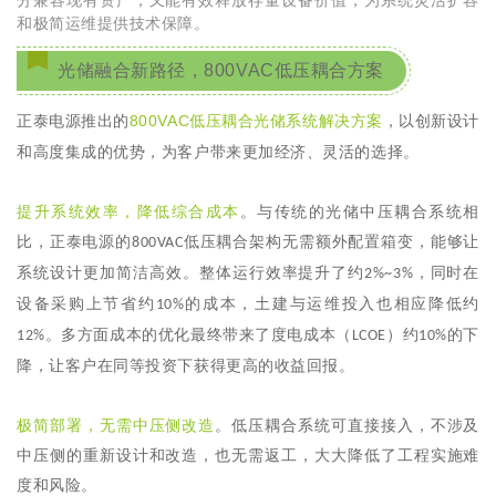
分兼容现有资产，又能有效释放存量设备价值，为系统灵活扩容
和极简运维提供技术保障。
光储融合新路径，800VAC低压耦合方
案
800VAC
低压耦合光储系统解决方案
正泰电源推出的
，
以创新设计
和高度集成的优势，为客户带来更加经济、灵活的选择。
提升系统效率，降低综合成本
。
与传统的光储中压耦合系统相
比，正泰电源的
低压耦合架构无需额外配置箱变，能够让
800VAC
系统设计更加简洁高效。整体运行效率提升了约
，同时在
2%~3%
设备采购上节省约
的成本，土建与运维投入也相应降低约
10%
。多方面成本的优化最终带来了度电成本（
）约
的下
12%
LCOE
10%
降，让客户在同等投资下获得更高的收益回报。
极简部署，无需中压侧改造
。低压耦合系统可直接接入，不涉及
中压侧的重新设计和改造，也无需返工，大大降低了工程实施难
度和风险。