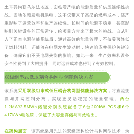
土耳其尚勒乌尔法地区，面临着严峻的能源质量和供应连续性挑
战。当地依赖发电机供电，这不仅带来了高昂的燃料成本，还严
重影响了运营效率和生产连续性。长时间的能源不稳定，甚至影
响到关键设备的正常运转，给项目方带来了极大的挑战。
自从引
入了正泰电源储能系统后，通过高效的能量管理，不仅显著降低
了燃料消耗，还能够在电网发生波动时，快速响应并保护关键设
备，确保它们不受电网失衡的影响。
如此一来，生产效率和设备
安全性得到了大幅提升，同时运营成本也得到了有效控制。
双级组串式低压耦合构网型储能解决方案
该系统
采用
双级组串式低压耦合构网型储能解决方案
，
将直流变
换与并网控制分离，实现更灵活稳定的能量管理。
两台
1.2MW/2.5MWh
储能分别系统配备了
6
台
200kW PCS
和
6
个
417kWh
电池簇，保证了大容量存储与高效输出。
在架构层面
，该系统采用先进的双级架构设计与构网型技术，为