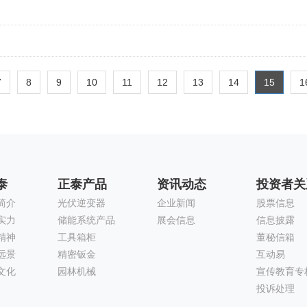
7
8
9
10
11
12
13
14
15
1
泰
正泰产品
资讯动态
投资者关
简介
光伏逆变器
企业新闻
股票信息
实力
储能系统产品
展会信息
信息披露
精神
工具箱柜
董秘信箱
远景
精密钣金
互动易
文化
园林机械
宣传教育专
投诉处理